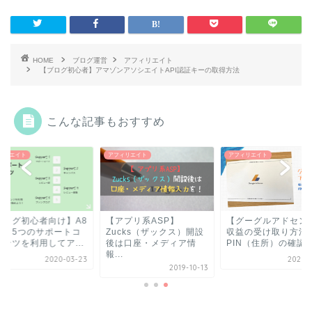
HOME
ブログ運営
アフィリエイト
【ブログ初心者】アマゾンアソシエイトAPI認証キーの取得方法
こんな記事もおすすめ
ィリエイト
アフィリエイト
アフィリエイト
ブログ初心者向け】A8
【アプリ系ASP】
【グーグルアドセン
ット5つのサポートコ
Zucks（ザックス）開設
収益の受け取り方法
テンツを利用してア...
後は口座・メディア情
PIN（住所）の確認
報...
2020-03-23
2020-0
2019-10-13