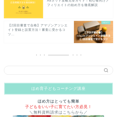
A8ネット攻略完全ガイド！初心者向けア
フィリエイトの始め方を徹底解説
【2回目審査で合格】アマゾンアソシエ
イト登録と設置方法！審査に受かるコ
ツ...
ほめ育子どもコーチング講座
ほめ方はとっても簡単
子どもをいい子に育てたい方必見！
＼無料資料請求はこちらから／