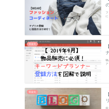
フ
に
収益化
物
ア
収益化
収