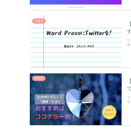
収益化
ワ
方
収益化
ブ
で