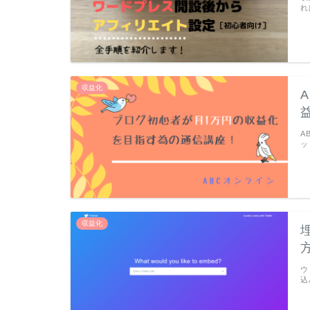
れ
収益化
A
ッ
収益化
ウ
込