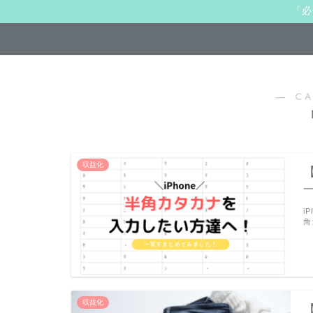
『必
― C
収益化
i
角
収益化