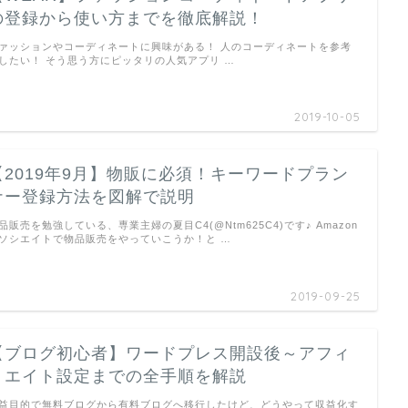
の登録から使い方までを徹底解説！
ァッションやコーディネートに興味がある！ 人のコーディネートを参考
したい！ そう思う方にピッタリの人気アプリ …
2019-10-05
【2019年9月】物販に必須！キーワードプラン
ナー登録方法を図解で説明
品販売を勉強している、専業主婦の夏目C4(@Ntm625C4)です♪ Amazon
ソシエイトで物品販売をやっていこうか！と …
2019-09-25
【ブログ初心者】ワードプレス開設後～アフィ
リエイト設定までの全手順を解説
益目的で無料ブログから有料ブログへ移行したけど、どうやって収益化す