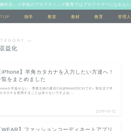
修科目』小学校のプログラミング教育ではプログラマーになれな
TOP
独学
教室
教材
教育
管理人
ATEGORY ―
収益化
【iPhone】半角カタカナを入力したい方達へ！
一覧をまとめました
Phoneが手放せない、専業主婦の夏目C4(@Ntm625C4)です♪ 実生活で半
カタカナを使用することは余りないですよね …
2019-10-12
【WEAR】ファッションコーディネートアプリ