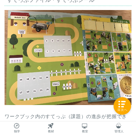
目次へ
ワークブック内のすてっぷ（課題）の進歩が把握でき
るシール台紙です。
独学
教材
教室
管理人