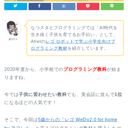
なつスタとプログラミングでは「AI時代を
生き抜く子供を育てるお手伝い」として、
夏目C4
Afrelの
レゴ ロボットで学ぶ小学生向けプ
ログラミング教材
を紹介しています。
2020年度から、小学校での
プログラミング教科
が始ま
りますね。
今では
子供に習わせたい教科
でも、英会話に並んで
1位
になるほどの人気です！
そこで、今回は
5歳からの「レゴ WeDo2.0 for home