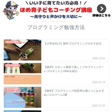
『必修科目』小学校のプログラミング教育ではプログラマ
ーになれない理由
― CATEGORY ―
プログラミング勉強方法
おすすめ独学
【小学生向け】独学プログラミングのすすめ方
2020-10-01
おすすめ独学
【独学】ロボット教材で楽しくプログラミング！
レゴロボットとmBotを紹介
2020-07-16
おすすめ独学
【独学】プログラミング的思考が身につくおすす
めパズルゲーム3選
2020-07-01