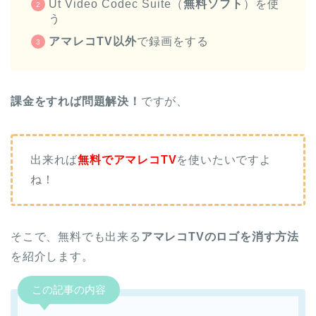
Ut Video Codec Suite（
無料ソフト
）を使
う
アマレコTV以外
で録画をする
課金をすれば問題解決！
ですが、
出来れば
無料でアマレコTV
を使いたいですよ
ね！
そこで、無料でも出来る
アマレコTVのロゴを消す方法
を紹介します。
この記事の内容