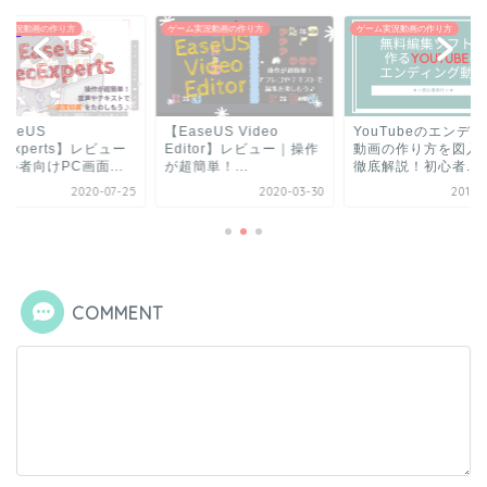
ム実況動画の作り方
ゲーム実況動画の作り方
ゲーム実況動画の作り方
aseUS Video
YouTubeのエンディング
【EaseUS
itor】レビュー｜操作
動画の作り方を図入りで
RecExperts】レビ
簡単！...
徹底解説！初心者...
｜初心者向けPC画面.
2020-03-30
2019-11-26
2020-0
COMMENT