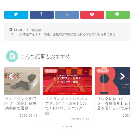
HOME
通信講座
【日本茶マイスター講座】家族やお客様に喜ばれるおもてなしが身に付く
こんな記事もおすすめ
講座
通信講座
通信講座
グッドエイジングHIIT
【トランポフィットネス
【ウクレレコミニュ
ドバイザー講座】短時
アドバイザー講座】5分
ター養成講座】新し
も効率的な運動...
で1キロのランニング
器を習いたい方必見
効...
2020-02-19
2020-0
2020-02-17